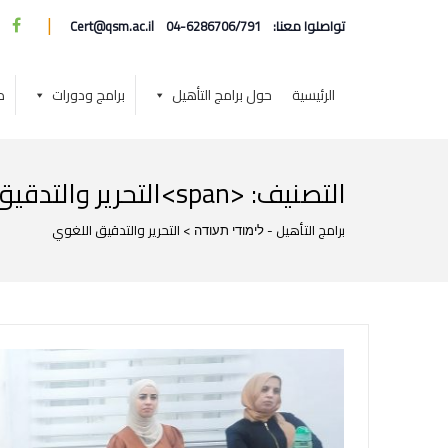
|
تواصلوا معنا:
04-6286706/791
Cert@qsm.ac.il
الرئيسية
حول برامج التأهيل
برامج ودورات
د
التصنيف: <span>التحرير والتدقيق اللغوي</span>
برامج التأهيل - לימודי תעודה
>
التحرير والتدقيق اللغوي