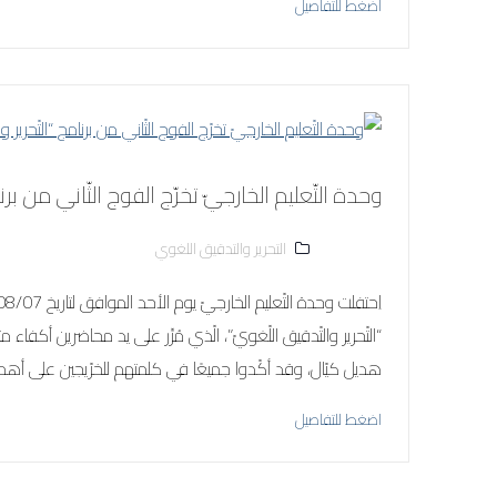
اضغط للتفاصيل
وحدة التّعليم الخارجيّ تخرّج الفوج الثّاني من برنا
التحرير والتدقيق اللغوي
“التّحرير والتّدقيق اللّغويّ”، الّذي مُرِّر على يد محاضرين أ
هديل كيّال، وقد أكّدوا جميعًا في كلمتهم للخرّيجين على أه
اضغط للتفاصيل