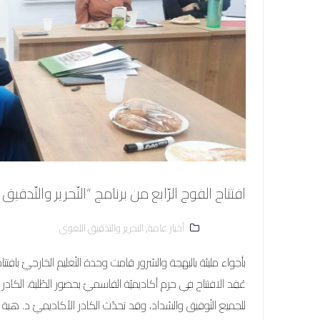
افتتاح الفوج الرّابع من برنامج “التّحرير والتّدقيق 
أخبار عامة
,
التحرير والتدقيق اللغوي
بأجواء مليئة بالبهجة والسّرور قامت وحدة التّعليم الخارجيّ بافتتاح ب
عُقِد الافتتاح في حرم أكاديميّة القاسميّ بحضور الطّلبة، الكادر ا
للجميع التّوفيق والسّداد، وقد تحدّث الكادر الأكاديميّ د. هبة