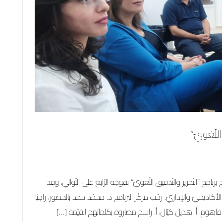
اللّغويّ”
رنامج “التّحرير والتّدقيق اللّغويّ” بفوجه الرّابع على التّوالي، وقد
لأكاديميّ والإداريّ. رحّب مركّز البرنامج د. محمّد حمد بالحضور، راجيًا
 فاهوم، أ. هديل كيّال، أ. راسم مصاروة بكلماتهم القيّمة […]