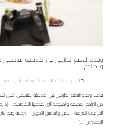
والدبلوم
التحرير والتدقيق اللغوي
,
التدعيم العاطفي بالقصة
من البرامج المختلفة والمتنوعة الّتي تقدمها الأكاديميّة: – إد
المرافعة الشرعية– التحرير والتدقيق اللغوي– الترجمة وقد عبّر
المحاضرين […]