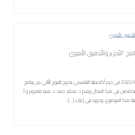
مج “التّحرير والتّدقيق اللّغويّ
اِحتفلت وحدة التّعليم الخارجيّ يوم الأحد الموافق لتاريخ 2022/08/07 في حرم أكاديميّة القاسميّ بتخريج الفوج الثّاني من برنامج
كفاء متخصّصين في هذا المجال وهم د. محمّد حمد، د. هبة فاهوم و أ.
ميّة هذا الموضوع، ودوره في إعلاء […]