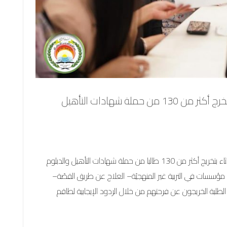
وحدة التعليم الخارجي في أكاديمية القاسمي تخرج أكثر من 130 من حملة شهادات التأهيل
قامت وحدة التعليم الخارجي في أكاديميّة القاسمي أمس الثلاثاء بتخريج أكثر من 130 طالبا من حملة شهادات التأهيل والدبلوم
ارة مؤسسات في التربية غير المنهجيّة– العلاج عن طريق القصّة–
 الطلبة الخريجون عن فرحتهم من خلال الردود الإيجابية لطاقم